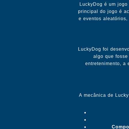
LuckyDog é um jogo d
principal do jogo é 
e eventos aleatórios
LuckyDog foi desenvo
algo que fosse
entretenimento, a
A mecânica de LuckyD
Compo