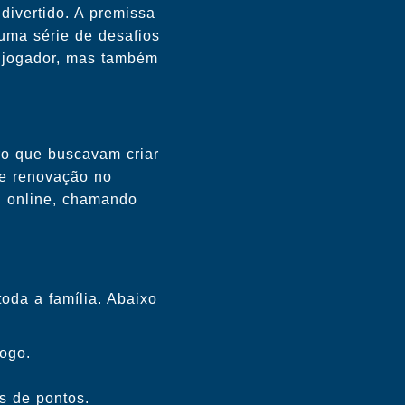
divertido. A premissa
uma série de desafios
o jogador, mas também
ro que buscavam criar
de renovação no
g online, chamando
oda a família. Abaixo
jogo.
s de pontos.