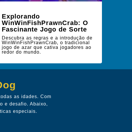
Explorando
WinWinFishPrawnCrab: O
Fascinante Jogo de Sorte
Descubra as regras e a introdução de
WinWinFishPrawnCrab, o tradicional
jogo de azar que cativa jogadores ao
redor do mundo.
Dog
 todas as idades. Com
o e desafio. Abaixo,
ticas especiais.