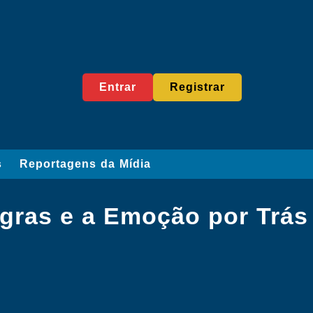
Entrar
Registrar
s
Reportagens da Mídia
gras e a Emoção por Trás