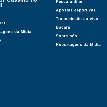
Pesca online
l
Apostas esportivas
Transmissão ao vivo
rar
Bacará
tagens da Mídia
Sobre nós
e
Reportagens da Mídia