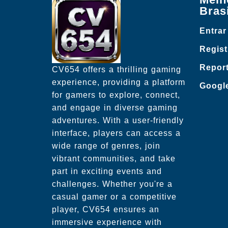
Brasi
Entrar
Regist
Repor
CV654 offers a thrilling gaming
experience, providing a platform
Googl
for gamers to explore, connect,
and engage in diverse gaming
adventures. With a user-friendly
interface, players can access a
wide range of genres, join
vibrant communities, and take
part in exciting events and
challenges. Whether you're a
casual gamer or a competitive
player, CV654 ensures an
immersive experience with