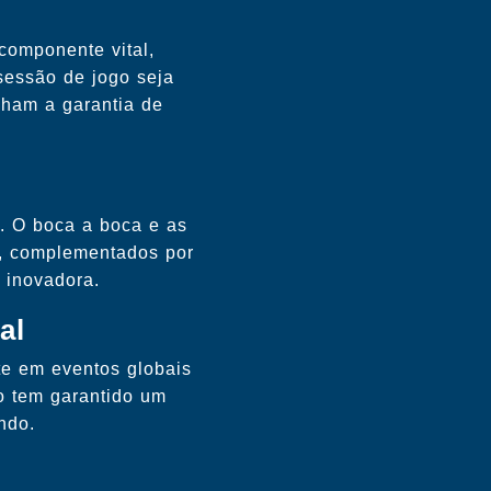
componente vital,
 sessão de jogo seja
nham a garantia de
. O boca a boca e as
o, complementados por
 inovadora.
al
te em eventos globais
ão tem garantido um
ndo.