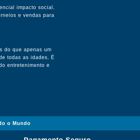
ncial impacto social.
orneios e vendas para
is do que apenas um
de todas as idades. É
do entretenimento e
odo o Mundo
Pagamento Seguro