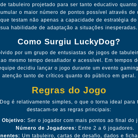
e tabuleiro projetado para ser tanto educativo quanto 
acumular o maior número de pontos possível através de 
, que testam não apenas a capacidade de estratégia d
sua habilidade de adaptação a situações inesperadas.
Como Surgiu LuckyDog?
lvido por um grupo de entusiastas de jogos de tabulei
 ao mesmo tempo desafiador e acessível. Em tempos 
 equipe decidiu lançar o jogo durante um evento gamin
atenção tanto de críticos quanto do público em geral.
Regras do Jogo
og é relativamente simples, o que o torna ideal para t
destacam-se as regras principais:
Objetivo:
Ser o jogador com mais pontos ao final do 
Número de Jogadores:
Entre 2 a 6 jogadores.
nentes:
Um tabuleiro, cartas de desafio, dados e ficha