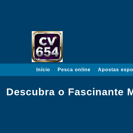
Início
Pesca online
Apostas espo
Descubra o Fascinante 