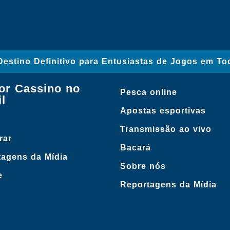
Destino Definitivo para Entusiastas de Jogos em T
or Cassino no
Pesca online
l
Apostas esportivas
Transmissão ao vivo
rar
Bacará
tagens da Mídia
Sobre nós
e
Reportagens da Mídia