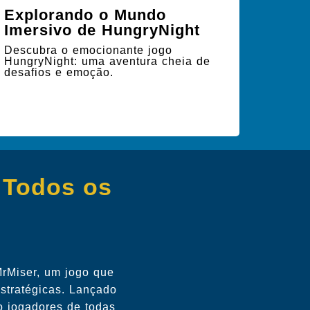
Explorando o Mundo
Imersivo de HungryNight
Descubra o emocionante jogo
HungryNight: uma aventura cheia de
desafios e emoção.
 Todos os
MrMiser, um jogo que
stratégicas. Lançado
o jogadores de todas