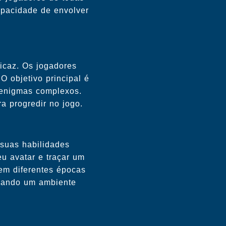
capacidade de envolver
icaz. Os jogadores
O objetivo principal é
 enigmas complexos.
a progredir no jogo.
suas habilidades
u avatar e traçar um
em diferentes épocas
onando um ambiente