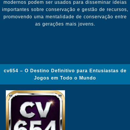
modernos podem ser usados para disseminar ideias
importantes sobre conservação e gestão de recursos,
promovendo uma mentalidade de conservação entre
as gerações mais jovens.
cv654 – O Destino Definitivo para Entusiastas de
Jogos em Todo o Mundo