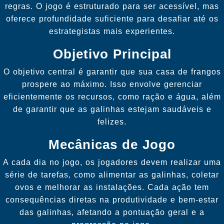
regras. O jogo é estruturado para ser acessível, mas
oferece profundidade suficiente para desafiar até os
estrategistas mais experientes.
Objetivo Principal
O objetivo central é garantir que sua casa de frangos
prospere ao máximo. Isso envolve gerenciar
eficientemente os recursos, como ração e água, além
de garantir que as galinhas estejam saudáveis e
felizes.
Mecânicas de Jogo
A cada dia no jogo, os jogadores devem realizar uma
série de tarefas, como alimentar as galinhas, coletar
ovos e melhorar as instalações. Cada ação tem
consequências diretas na produtividade e bem-estar
das galinhas, afetando a pontuação geral e a