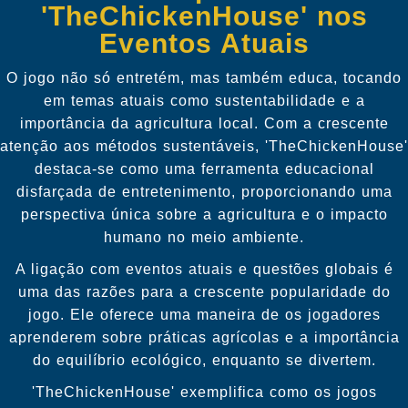
'TheChickenHouse' nos
Eventos Atuais
O jogo não só entretém, mas também educa, tocando
em temas atuais como sustentabilidade e a
importância da agricultura local. Com a crescente
atenção aos métodos sustentáveis, 'TheChickenHouse'
destaca-se como uma ferramenta educacional
disfarçada de entretenimento, proporcionando uma
perspectiva única sobre a agricultura e o impacto
humano no meio ambiente.
A ligação com eventos atuais e questões globais é
uma das razões para a crescente popularidade do
jogo. Ele oferece uma maneira de os jogadores
aprenderem sobre práticas agrícolas e a importância
do equilíbrio ecológico, enquanto se divertem.
'TheChickenHouse' exemplifica como os jogos