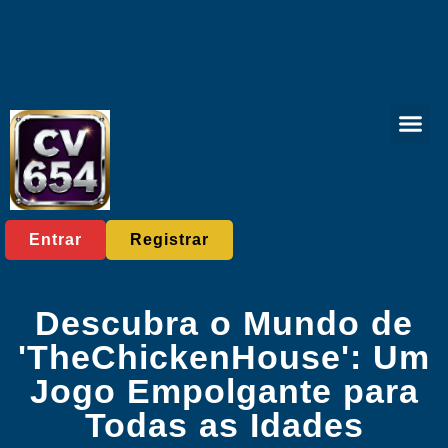
Pesca onlin
Apostas es
Transmissão ao 
Reportagens da
Entrar
Registrar
Descubra o Mundo de
'TheChickenHouse': Um
Jogo Empolgante para
Todas as Idades