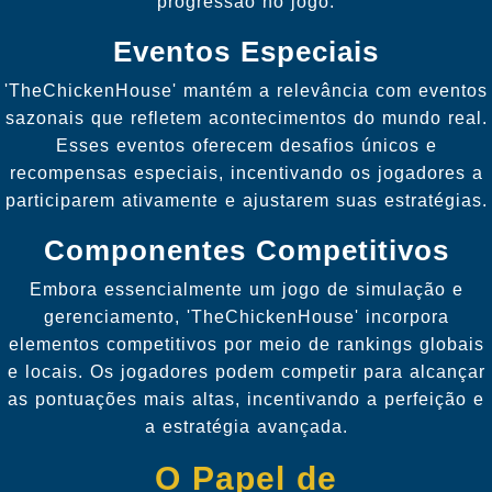
progressão no jogo.
Eventos Especiais
'TheChickenHouse' mantém a relevância com eventos
sazonais que refletem acontecimentos do mundo real.
Esses eventos oferecem desafios únicos e
recompensas especiais, incentivando os jogadores a
participarem ativamente e ajustarem suas estratégias.
Componentes Competitivos
Embora essencialmente um jogo de simulação e
gerenciamento, 'TheChickenHouse' incorpora
elementos competitivos por meio de rankings globais
e locais. Os jogadores podem competir para alcançar
as pontuações mais altas, incentivando a perfeição e
a estratégia avançada.
O Papel de