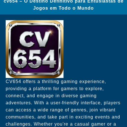
cv654 – O Destino Definitivo para Entusiastas de
Jogos em Todo o Mundo
CV654 offers a thrilling gaming experience,
providing a platform for gamers to explore,
connect, and engage in diverse gaming
adventures. With a user-friendly interface, players
can access a wide range of genres, join vibrant
communities, and take part in exciting events and
challenges. Whether you're a casual gamer or a