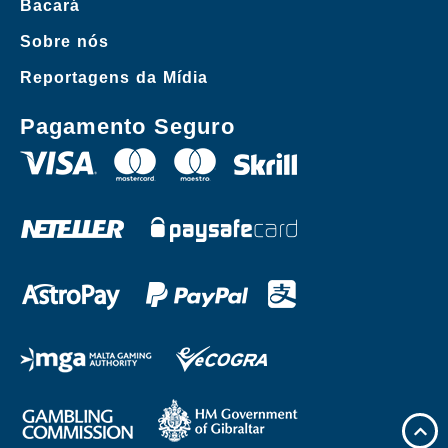
Bacará
Sobre nós
Reportagens da Mídia
Pagamento Seguro