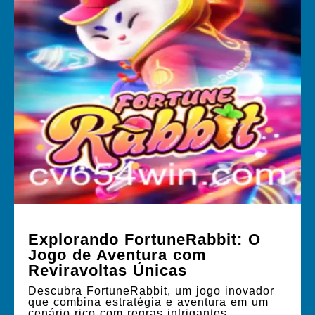
Explorando FortuneRabbit: O
Jogo de Aventura com
Reviravoltas Únicas
Descubra FortuneRabbit, um jogo inovador
que combina estratégia e aventura em um
cenário rico com regras intrigantes.