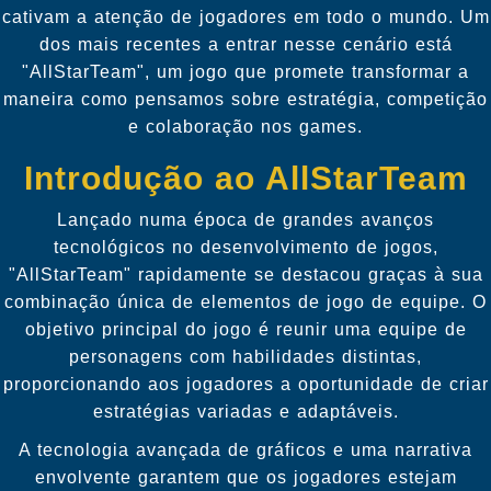
cativam a atenção de jogadores em todo o mundo. Um
dos mais recentes a entrar nesse cenário está
"AllStarTeam", um jogo que promete transformar a
maneira como pensamos sobre estratégia, competição
e colaboração nos games.
Introdução ao AllStarTeam
Lançado numa época de grandes avanços
tecnológicos no desenvolvimento de jogos,
"AllStarTeam" rapidamente se destacou graças à sua
combinação única de elementos de jogo de equipe. O
objetivo principal do jogo é reunir uma equipe de
personagens com habilidades distintas,
proporcionando aos jogadores a oportunidade de criar
estratégias variadas e adaptáveis.
A tecnologia avançada de gráficos e uma narrativa
envolvente garantem que os jogadores estejam