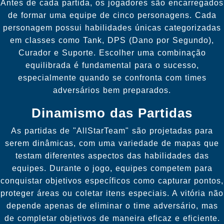
Antes de cada partida, os jogadores são encarregados
de formar uma equipe de cinco personagens. Cada
personagem possui habilidades únicas categorizadas
em classes como Tank, DPS (Dano por Segundo),
Curador e Suporte. Escolher uma combinação
equilibrada é fundamental para o sucesso,
especialmente quando se confronta com times
adversários bem preparados.
Dinamismo das Partidas
As partidas de "AllStarTeam" são projetadas para
serem dinâmicas, com uma variedade de mapas que
testam diferentes aspectos das habilidades das
equipes. Durante o jogo, equipes competem para
conquistar objetivos específicos como capturar pontos,
proteger áreas ou coletar itens especiais. A vitória não
depende apenas de eliminar o time adversário, mas
de completar objetivos de maneira eficaz e eficiente.