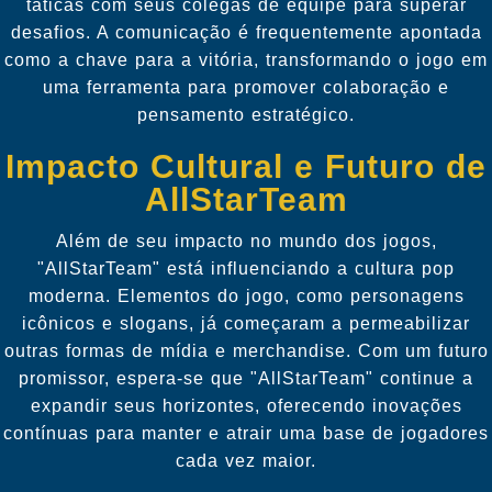
táticas com seus colegas de equipe para superar
desafios. A comunicação é frequentemente apontada
como a chave para a vitória, transformando o jogo em
uma ferramenta para promover colaboração e
pensamento estratégico.
Impacto Cultural e Futuro de
AllStarTeam
Além de seu impacto no mundo dos jogos,
"AllStarTeam" está influenciando a cultura pop
moderna. Elementos do jogo, como personagens
icônicos e slogans, já começaram a permeabilizar
outras formas de mídia e merchandise. Com um futuro
promissor, espera-se que "AllStarTeam" continue a
expandir seus horizontes, oferecendo inovações
contínuas para manter e atrair uma base de jogadores
cada vez maior.