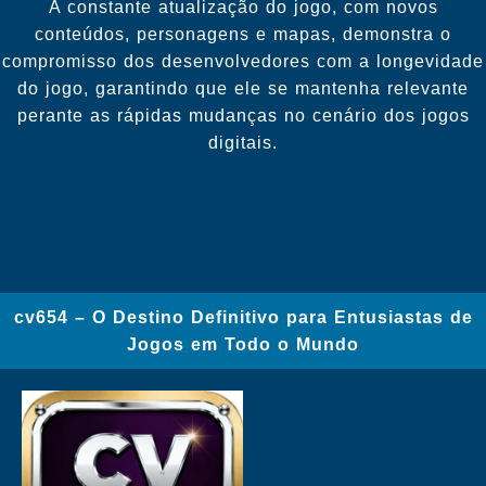
A constante atualização do jogo, com novos
conteúdos, personagens e mapas, demonstra o
compromisso dos desenvolvedores com a longevidade
do jogo, garantindo que ele se mantenha relevante
perante as rápidas mudanças no cenário dos jogos
digitais.
cv654 – O Destino Definitivo para Entusiastas de
Jogos em Todo o Mundo