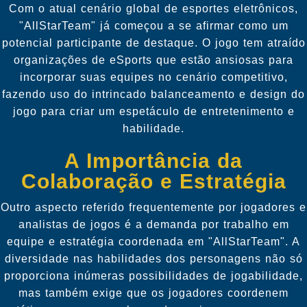
Com o atual cenário global de esportes eletrônicos,
"AllStarTeam" já começou a se afirmar como um
potencial participante de destaque. O jogo tem atraído
organizações de eSports que estão ansiosas para
incorporar suas equipes no cenário competitivo,
fazendo uso do intrincado balanceamento e design do
jogo para criar um espetáculo de entretenimento e
habilidade.
A Importância da
Colaboração e Estratégia
Outro aspecto referido frequentemente por jogadores e
analistas de jogos é a demanda por trabalho em
equipe e estratégia coordenada em "AllStarTeam". A
diversidade nas habilidades dos personagens não só
proporciona inúmeras possibilidades de jogabilidade,
mas também exige que os jogadores coordenem