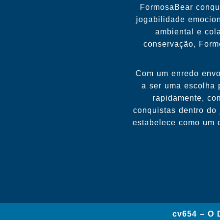
FormosaBear conquis
jogabilidade emocio
ambiental e col
conservação, Form
Com um enredo envol
a ser uma escolha 
rapidamente, com
conquistas dentro do
estabelece como um c
cv654 – O 