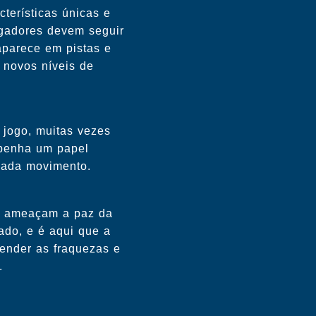
terísticas únicas e
ogadores devem seguir
parece em pistas e
 novos níveis de
 jogo, muitas vezes
mpenha um papel
 cada movimento.
ue ameaçam a paz da
ado, e é aqui que a
ender as fraquezas e
.