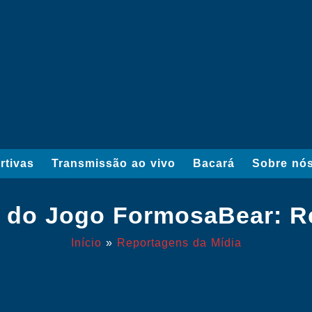
rtivas
Transmissão ao vivo
Bacará
Sobre nó
do Jogo FormosaBear: Re
Início
»
Reportagens da Mídia