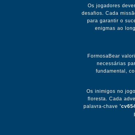
Os jogadores devem
desafios. Cada missã
para garantir o su
enigmas ao long
FormosaBear valori
necessárias pa
fundamental, co
Os inimigos no jog
floresta. Cada adv
palavra-chave
'cv65