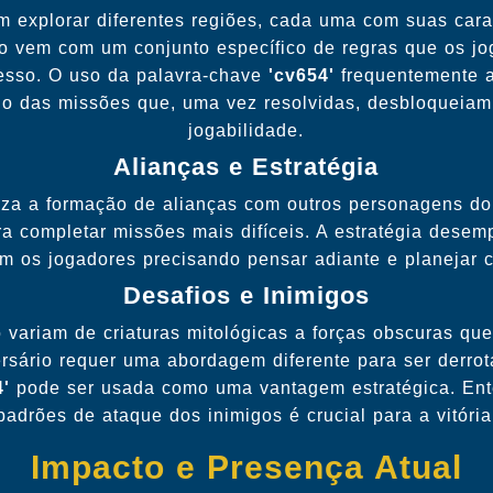
 explorar diferentes regiões, cada uma com suas carac
o vem com um conjunto específico de regras que os j
cesso. O uso da palavra-chave
'cv654'
frequentemente a
o das missões que, uma vez resolvidas, desbloqueiam
jogabilidade.
Alianças e Estratégia
za a formação de alianças com outros personagens do
ra completar missões mais difíceis. A estratégia dese
m os jogadores precisando pensar adiante e planejar
Desafios e Inimigos
o variam de criaturas mitológicas a forças obscuras q
ersário requer uma abordagem diferente para ser derrot
4'
pode ser usada como uma vantagem estratégica. Ent
padrões de ataque dos inimigos é crucial para a vitória
Impacto e Presença Atual