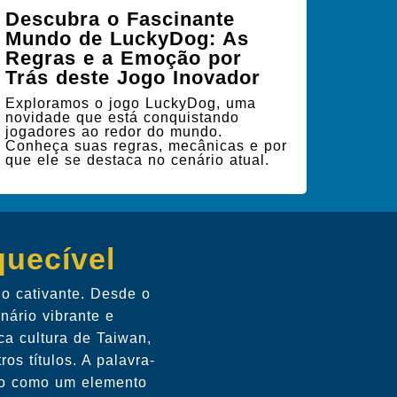
Descubra o Fascinante
Mundo de LuckyDog: As
Regras e a Emoção por
Trás deste Jogo Inovador
Exploramos o jogo LuckyDog, uma
novidade que está conquistando
jogadores ao redor do mundo.
Conheça suas regras, mecânicas e por
que ele se destaca no cenário atual.
uecível
o cativante. Desde o
nário vibrante e
ca cultura de Taiwan,
os títulos. A palavra-
ndo como um elemento