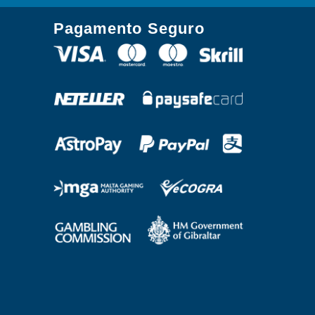
Pagamento Seguro