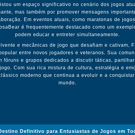
tou um espaço significativo no cenário dos jogos atu
nante, mas também por promover mensagens important
aboração. Em eventos atuais, como maratonas de jogos 
osaBear é frequentemente destacado como um exempl
podem educar e entreter simultaneamente.
vente e mecânicas de jogo que desafiam e cativam, 
popular entre novos jogadores e veteranos. Sua comun
 fóruns e grupos dedicados a discutir táticas, partilhar
 jogo. Com sua rica mistura de cultura, estratégia e e
lássico moderno que continua a evoluir e a conquistar
mundo.
Destino Definitivo para Entusiastas de Jogos em T