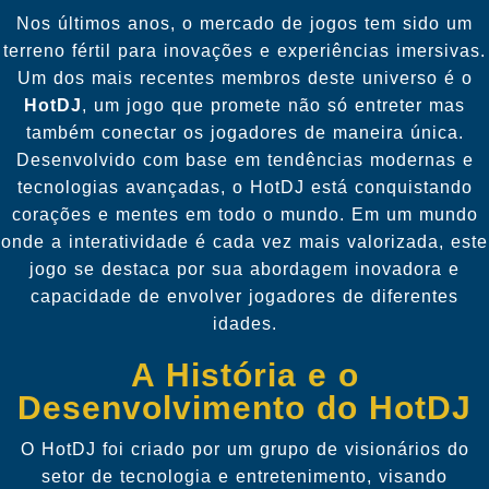
Nos últimos anos, o mercado de jogos tem sido um
terreno fértil para inovações e experiências imersivas.
Um dos mais recentes membros deste universo é o
HotDJ
, um jogo que promete não só entreter mas
também conectar os jogadores de maneira única.
Desenvolvido com base em tendências modernas e
tecnologias avançadas, o HotDJ está conquistando
corações e mentes em todo o mundo. Em um mundo
onde a interatividade é cada vez mais valorizada, este
jogo se destaca por sua abordagem inovadora e
capacidade de envolver jogadores de diferentes
idades.
A História e o
Desenvolvimento do HotDJ
O HotDJ foi criado por um grupo de visionários do
setor de tecnologia e entretenimento, visando