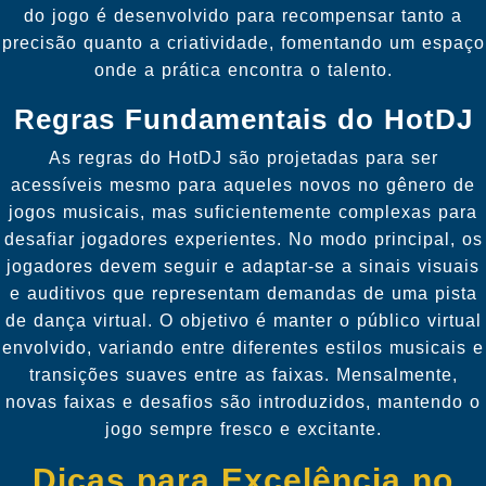
do jogo é desenvolvido para recompensar tanto a
precisão quanto a criatividade, fomentando um espaço
onde a prática encontra o talento.
Regras Fundamentais do HotDJ
As regras do HotDJ são projetadas para ser
acessíveis mesmo para aqueles novos no gênero de
jogos musicais, mas suficientemente complexas para
desafiar jogadores experientes. No modo principal, os
jogadores devem seguir e adaptar-se a sinais visuais
e auditivos que representam demandas de uma pista
de dança virtual. O objetivo é manter o público virtual
envolvido, variando entre diferentes estilos musicais e
transições suaves entre as faixas. Mensalmente,
novas faixas e desafios são introduzidos, mantendo o
jogo sempre fresco e excitante.
Dicas para Excelência no