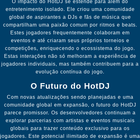
O impacto do HotDJ se estende para além do
entretenimento isolado. Ele criou uma comunidade
global de aspirantes a DJs e fãs de música que
compartilham uma paixão comum por ritmos e beats.
Estes jogadores frequentemente colaboram em
eventos e até criaram seus próprios torneios e
competições, enriquecendo o ecossistema do jogo.
Estas interações não só melhoram a experiência de
jogadores individuais, mas também contribuem para a
evolução contínua do jogo.
O Futuro do HotDJ
Com novas atualizações sendo planejadas e uma
comunidade global em expansão, o futuro do HotDJ
parece promissor. Os desenvolvedores continuam a
explorar parcerias com artistas e eventos musicais
globais para trazer conteúdo exclusivo para os
jogadores. Este potencial ilimitado de expansão é uma