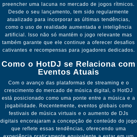
preencher uma lacuna no mercado de jogos rítmicos.
Desde o seu lançamento, tem sido regularmente
atualizado para incorporar as últimas tendências,
como o uso de realidade aumentada e inteligência
artificial. Isso não só mantém o jogo relevante mas
também garante que ele continue a oferecer desafios
cativantes e recompensas para jogadores dedicados.
Como o HotDJ se Relaciona com
Eventos Atuais
Com o avanço das plataformas de streaming e o
crescimento do mercado de música digital, o HotDJ
está posicionado como uma ponte entre a música e a
jogabilidade. Recentemente, eventos globais como
festivais de música virtuais e o aumento de DJs
digitais encorajaram a concepção de conteúdo do jogo
que reflete essas tendências, oferecendo uma
experiência praticamente equivalente a estar em um