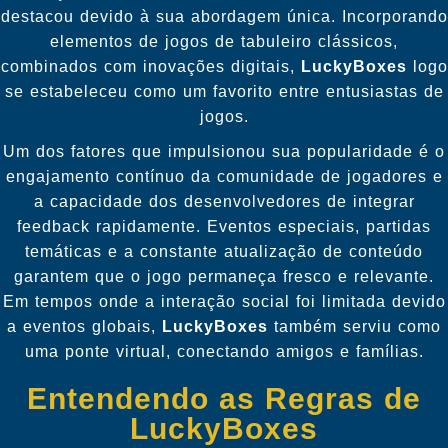
destacou devido à sua abordagem única. Incorporando
elementos de jogos de tabuleiro clássicos,
combinados com inovações digitais,
LuckyBoxes
logo
se estabeleceu como um favorito entre entusiastas de
jogos.
Um dos fatores que impulsionou sua popularidade é o
engajamento contínuo da comunidade de jogadores e
a capacidade dos desenvolvedores de integrar
feedback rapidamente. Eventos especiais, partidas
temáticas e a constante atualização de conteúdo
garantem que o jogo permaneça fresco e relevante.
Em tempos onde a interação social foi limitada devido
a eventos globais,
LuckyBoxes
também serviu como
uma ponte virtual, conectando amigos e famílias.
Entendendo as Regras de
LuckyBoxes