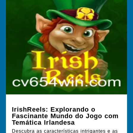
IrishReels: Explorando o
Fascinante Mundo do Jogo com
Temática Irlandesa
Descubra as características intrigantes e as