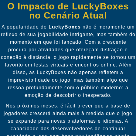
O Impacto de LuckyBoxes
no Cenário Atual
A popularidade de
LuckyBoxes
não é meramente um
reflexo de sua jogabilidade intrigante, mas também do
momento em que foi lançado. Com a crescente
procura por atividades que ofereçam distração e
conexão à distância, o jogo rapidamente se tornou um
favorito em festas virtuais e encontros online. Além
disso, as
LuckyBoxes
não apenas refletem a
imprevisibilidade do jogo, mas também algo que
ressoa profundamente com o público moderno: a
emoção de descobrir o inesperado.
Nos próximos meses, é fácil prever que a base de
jogadores crescerá ainda mais à medida que o jogo
se expande para novas plataformas e idiomas. A
capacidade dos desenvolvedores de continuar