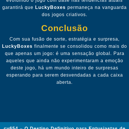
evoluindo o jogo com base nas tendências atuais
garantirá que
LuckyBoxes
permaneça na vanguarda
dos jogos criativos.
Conclusão
Com sua fusão de sorte, estratégia e surpresa,
LuckyBoxes
finalmente se consolidou como mais do
que apenas um jogo: é uma sensação global. Para
aqueles que ainda não experimentaram a emoção
deste jogo, há um mundo inteiro de surpresas
esperando para serem desvendadas a cada caixa
aberta.
cv654 – O Destino Definitivo para Entusiastas de