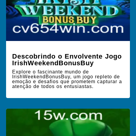
Descobrindo o Envolvente Jogo
IrishWeekendBonusBuy
Explore o fascinante mundo de
IrishWeekendBonusBuy, um jogo repleto de
emoção e desafios que prometem capturar a
atenção de todos os entusiastas.