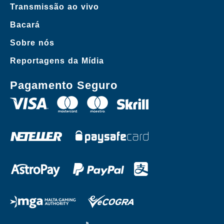
Transmissão ao vivo
Bacará
Sobre nós
Reportagens da Mídia
Pagamento Seguro