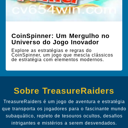
CoinSpinner: Um Mergulho no
Universo do Jogo Inovador
Explore as estratégias e regras do
CoinSpinner, um jogo que mescla clássicos
de estratégia com elementos modernos.
Sobre TreasureRaiders
TreasureRaiders é um jogo de aventura e estratégia
que transporta os jogadores para o fascinante mundo
subaquático, repleto de tesouros ocultos, desafios
intrigantes e mistérios a serem desvendados.