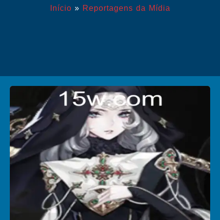
Início
»
Reportagens da Mídia