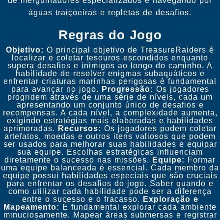
de mergulhadores especializados e navegando por
águas traiçoeiras e repletas de desafios.
Regras do Jogo
Objetivo:
O principal objetivo de TreasureRaiders é
localizar e coletar tesouros escondidos enquanto
supera desafios e inimigos ao longo do caminho. A
habilidade de resolver enigmas subaquáticos e
enfrentar criaturas marinhas perigosas é fundamental
para avançar no jogo.
Progressão:
Os jogadores
progridem através de uma série de níveis, cada um
apresentando um conjunto único de desafios e
recompensas. A cada nível, a complexidade aumenta,
exigindo estratégias mais elaboradas e habilidades
aprimoradas.
Recursos:
Os jogadores podem coletar
artefatos, moedas e outros itens valiosos que podem
ser usados para melhorar suas habilidades e equipar
sua equipe. Escolhas estratégicas influenciam
diretamente o sucesso nas missões.
Equipe:
Formar
uma equipe balanceada é essencial. Cada membro da
equipe possui habilidades especiais que são cruciais
para enfrentar os desafios do jogo. Saber quando e
como utilizar cada habilidade pode ser a diferença
entre o sucesso e o fracasso.
Exploração e
Mapeamento:
É fundamental explorar cada ambiente
minuciosamente. Mapear áreas submersas e registrar