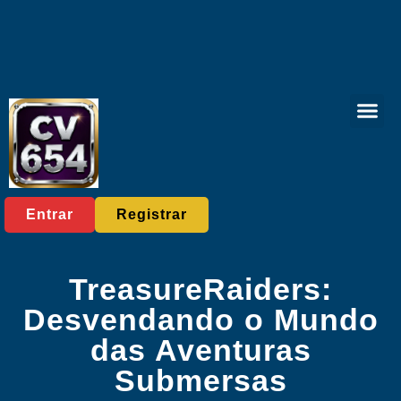
Pesca onlin
Apostas es
Transmissão ao 
Reportagens da
Entrar
Registrar
TreasureRaiders:
Desvendando o Mundo
das Aventuras
Submersas