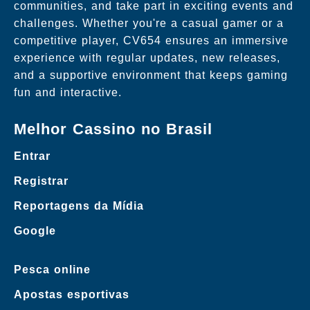
communities, and take part in exciting events and
challenges. Whether you're a casual gamer or a
competitive player, CV654 ensures an immersive
experience with regular updates, new releases,
and a supportive environment that keeps gaming
fun and interactive.
Melhor Cassino no Brasil
Entrar
Registrar
Reportagens da Mídia
Google
Pesca online
Apostas esportivas