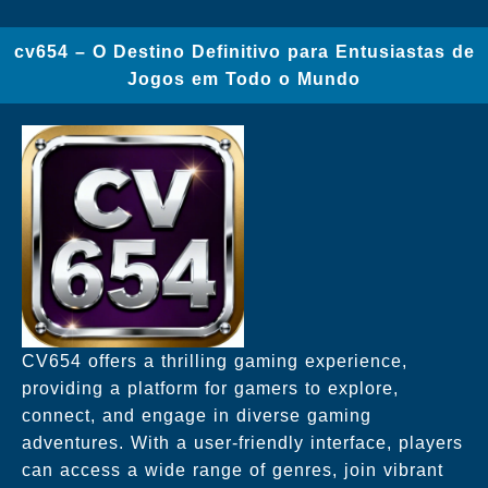
cv654 – O Destino Definitivo para Entusiastas de
Jogos em Todo o Mundo
CV654 offers a thrilling gaming experience,
providing a platform for gamers to explore,
connect, and engage in diverse gaming
adventures. With a user-friendly interface, players
can access a wide range of genres, join vibrant