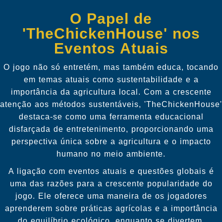
O Papel de
'TheChickenHouse' nos
Eventos Atuais
O jogo não só entretém, mas também educa, tocando
em temas atuais como sustentabilidade e a
importância da agricultura local. Com a crescente
atenção aos métodos sustentáveis, 'TheChickenHouse'
destaca-se como uma ferramenta educacional
disfarçada de entretenimento, proporcionando uma
perspectiva única sobre a agricultura e o impacto
humano no meio ambiente.
A ligação com eventos atuais e questões globais é
uma das razões para a crescente popularidade do
jogo. Ele oferece uma maneira de os jogadores
aprenderem sobre práticas agrícolas e a importância
do equilíbrio ecológico, enquanto se divertem.