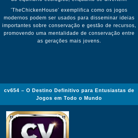
'TheChickenHouse' exemplifica como os jogos
modernos podem ser usados para disseminar ideias
importantes sobre conservação e gestão de recursos,
promovendo uma mentalidade de conservação entre
as gerações mais jovens.
cv654 – O Destino Definitivo para Entusiastas de
Jogos em Todo o Mundo