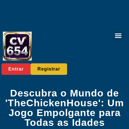
Pesca onlin
Apostas es
Transmissão ao 
Reportagens da
Entrar
Registrar
Descubra o Mundo de
'TheChickenHouse': Um
Jogo Empolgante para
Todas as Idades