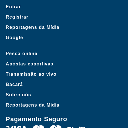
Entrar
Registrar
Reportagens da Mídia
Google
Pesca online
Apostas esportivas
Transmissão ao vivo
Bacará
Sobre nós
Reportagens da Mídia
Pagamento Seguro