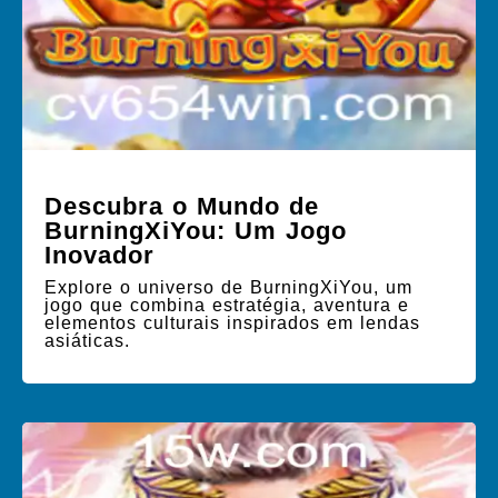
Descubra o Mundo de
BurningXiYou: Um Jogo
Inovador
Explore o universo de BurningXiYou, um
jogo que combina estratégia, aventura e
elementos culturais inspirados em lendas
asiáticas.