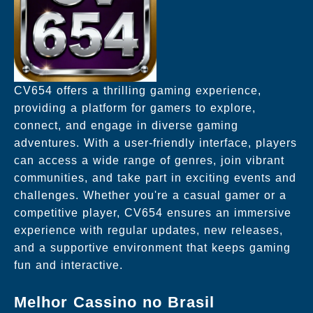
CV654 offers a thrilling gaming experience,
providing a platform for gamers to explore,
connect, and engage in diverse gaming
adventures. With a user-friendly interface, players
can access a wide range of genres, join vibrant
communities, and take part in exciting events and
challenges. Whether you're a casual gamer or a
competitive player, CV654 ensures an immersive
experience with regular updates, new releases,
and a supportive environment that keeps gaming
fun and interactive.
Melhor Cassino no Brasil