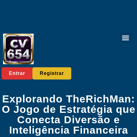
Pesca onlin
Apostas es
Transmissão ao 
Reportagens da
Entrar
Registrar
Explorando TheRichMan:
O Jogo de Estratégia que
Conecta Diversão e
Inteligência Financeira