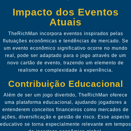
Impacto dos Eventos
Atuais
TheRichMan incorpora eventos inspirados pelas
flutuações econômicas e tendências de mercado. Se
um evento econômico significativo ocorre no mundo
real, pode ser adaptado para o jogo através de um
novo cartão de evento, trazendo um elemento de
realismo e complexidade à experiência.
Contribuição Educacional
Além de ser um jogo divertido, TheRichMan oferece
uma plataforma educacional, ajudando jogadores a
entenderem conceitos financeiros como mercados de
ações, diversificação e gestão de risco. Esse aspecto
educativo se torna especialmente relevante em tempos