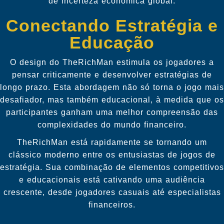
de incerteza econômica global.
Conectando Estratégia e
Educação
O design do TheRichMan estimula os jogadores a
pensar criticamente e desenvolver estratégias de
longo prazo. Esta abordagem não só torna o jogo mais
desafiador, mas também educacional, à medida que os
participantes ganham uma melhor compreensão das
complexidades do mundo financeiro.
TheRichMan está rapidamente se tornando um
clássico moderno entre os entusiastas de jogos de
estratégia. Sua combinação de elementos competitivos
e educacionais está cativando uma audiência
crescente, desde jogadores casuais até especialistas
financeiros.