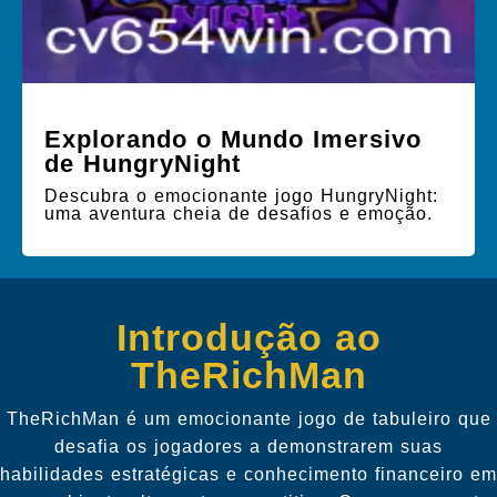
Explorando o Mundo Imersivo
de HungryNight
Descubra o emocionante jogo HungryNight:
uma aventura cheia de desafios e emoção.
Introdução ao
TheRichMan
TheRichMan é um emocionante jogo de tabuleiro que
desafia os jogadores a demonstrarem suas
habilidades estratégicas e conhecimento financeiro em