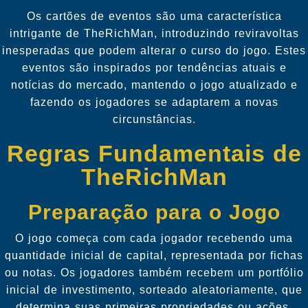
Os cartões de eventos são uma característica
intrigante de TheRichMan, introduzindo reviravoltas
inesperadas que podem alterar o curso do jogo. Estes
eventos são inspirados por tendências atuais e
notícias do mercado, mantendo o jogo atualizado e
fazendo os jogadores se adaptarem a novas
circunstâncias.
Regras Fundamentais de
TheRichMan
Preparação para o Jogo
O jogo começa com cada jogador recebendo uma
quantidade inicial de capital, representada por fichas
ou notas. Os jogadores também recebem um portfólio
inicial de investimento, sorteado aleatoriamente, que
determina suas primeiras propriedades ou ações.