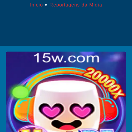
Início
»
Reportagens da Mídia