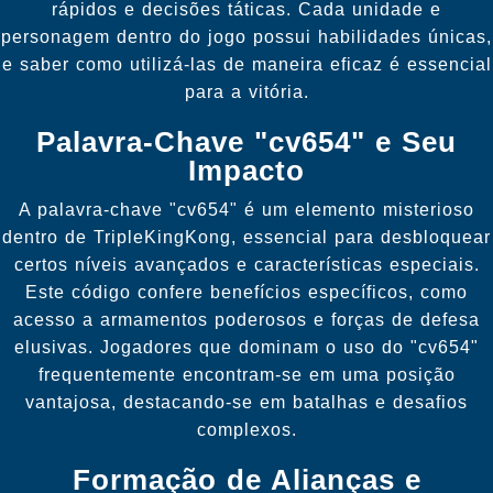
rápidos e decisões táticas. Cada unidade e
personagem dentro do jogo possui habilidades únicas,
e saber como utilizá-las de maneira eficaz é essencial
para a vitória.
Palavra-Chave "cv654" e Seu
Impacto
A palavra-chave "cv654" é um elemento misterioso
dentro de TripleKingKong, essencial para desbloquear
certos níveis avançados e características especiais.
Este código confere benefícios específicos, como
acesso a armamentos poderosos e forças de defesa
elusivas. Jogadores que dominam o uso do "cv654"
frequentemente encontram-se em uma posição
vantajosa, destacando-se em batalhas e desafios
complexos.
Formação de Alianças e