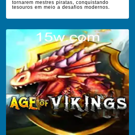
tornarem mestres piratas, conquistando
tesouros em meio a desafios modernos.