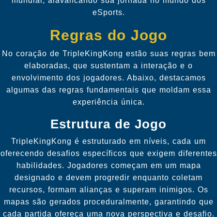
mundial, alavancando sua jornada no mundo dos
eSports.
Regras do Jogo
No coração de TripleKingKong estão suas regras bem
elaboradas, que sustentam a interação e o
envolvimento dos jogadores. Abaixo, destacamos
algumas das regras fundamentais que moldam essa
experiência única.
Estrutura de Jogo
TripleKingKong é estruturado em níveis, cada um
oferecendo desafios específicos que exigem diferentes
habilidades. Jogadores começam em um mapa
designado e devem progredir enquanto coletam
recursos, formam alianças e superam inimigos. Os
mapas são gerados proceduralmente, garantindo que
cada partida ofereça uma nova perspectiva e desafio.