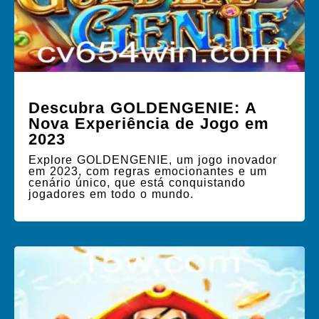
Descubra GOLDENGENIE: A
Nova Experiência de Jogo em
2023
Explore GOLDENGENIE, um jogo inovador
em 2023, com regras emocionantes e um
cenário único, que está conquistando
jogadores em todo o mundo.